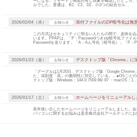
ーになる」リモートで画面共有し現象を確認したところ、
ルでした。普通は、B2、C2、D2、の3つの結合セル...
2026/02/04（水）
添付ファイルのZIP暗号化は無
お知らせ
この方式はセキュリティに明るい人たちの間で、皮肉を込め
います。PPAPは、「P：Passwordつきzip暗号化ファ
Passwordを送ります」「A：Aん号化（暗号化）」「P：Proto
2026/01/23（金）
デスクトップ版「Chrome」に
お知らせ
「グーグルは1月20日、デスクトップ版「Google Chro
た。深刻度「高」の脆弱性に対応している。」●OSごとの
クトップ版・Windows：144.0.7559.96/.97 ・macOS：1...
2026/01/17（土）
ホームページをリニューアルし
お知らせ
長年使い古したホームページをリニューアルしました。会
パソコンに関するお悩みは是非株式会社アールテックにお