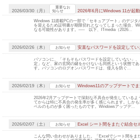
重要なお
2026/03/30（月）
2026年6月にWindows 11
知らせ
Windows 11搭載PCの一部で「セキュアブート」のデジ
を迎えるため証明書が期限切れとなってしまった場合、Win
なる可能性があります。----- 以下、ITmedia（2026...
2026/02/26（木）
安直なパスワードを設定してい
お知らせ
パソコンに、「そもそもパスワードを設定していない」、
定」など、家の玄関の鍵をかけないも同然という状態であ
す。パソコンのログオンパスワードは、侵入を防ぐ...
2026/02/19（木）
Windows11のアップデート
お知らせ
2026年2月アップデートで深刻な不具合が発生しているようで
てからは特に不具合の発生率が多く感じられます。しかも
ベルのものが多く困ったものです。Windowsアップデ...
2026/02/07（土）
Excel シート間をまたぐ結合
お知らせ
こんな問い合わせがありました。「Excelでシート間を